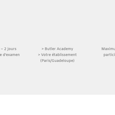
 – 2 jours
> Butler Academy
Maximu
re d’examen
> Votre établissement
partic
(Paris/Guadeloupe)