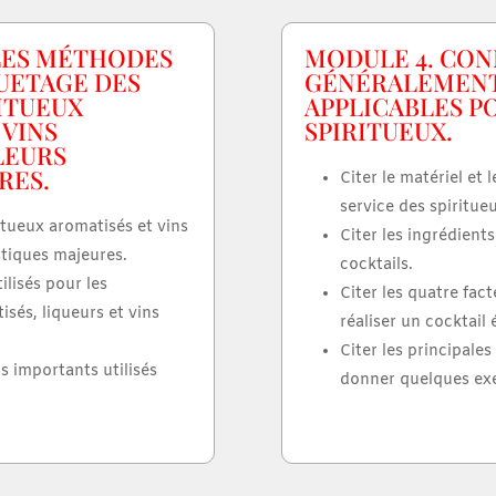
LES MÉTHODES
MODULE 4. CON
QUETAGE DES
GÉNÉRALEMENT 
RITUEUX
APPLICABLES PO
 VINS
SPIRITUEUX.
LEURS
RES.
Citer le matériel et 
service des spiritueu
ritueux aromatisés et vins
Citer les ingrédient
stiques majeures.
cocktails.
ilisés pour les
Citer les quatre fac
isés, liqueurs et vins
réaliser un cocktail 
Citer les principales
us importants utilisés
donner quelques ex