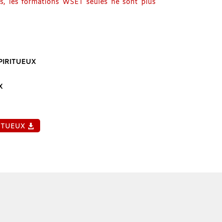
s, les formations WSET seules ne sont plus
PIRITUEUX
X
ITUEUX