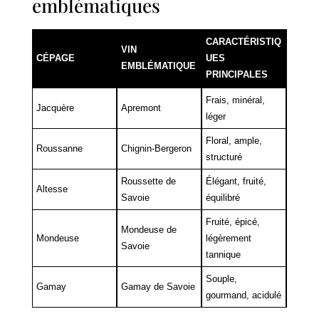
emblématiques
CARACTÉRISTIQ
VIN 
CÉPAGE
UES 
EMBLÉMATIQUE
PRINCIPALES
Frais, minéral, 
Jacquère
Apremont
léger
Floral, ample, 
Roussanne
Chignin-Bergeron
structuré
Roussette de 
Élégant, fruité, 
Altesse
Savoie
équilibré
Fruité, épicé, 
Mondeuse de 
Mondeuse
légèrement 
Savoie
tannique
Souple, 
Gamay
Gamay de Savoie
gourmand, acidulé